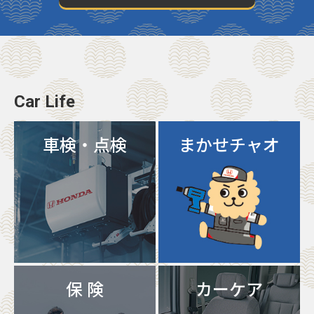
Car Life
車検・点検
まかせチャオ
保 険
カーケア