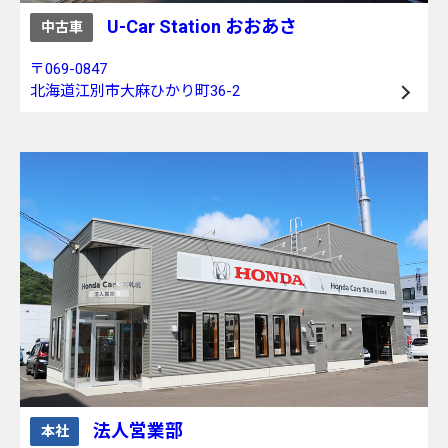
U-Car Station おおあさ
中古車
〒069-0847
北海道江別市大麻ひかり町36-2
法人営業部
本社