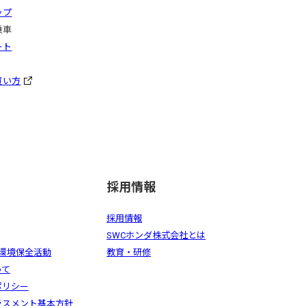
ップ
乗車
ート
買い方
採用情報
採用情報
SWCホンダ株式会社とは
の環境保全活動
教育・研修
って
ポリシー
ラスメント基本方針