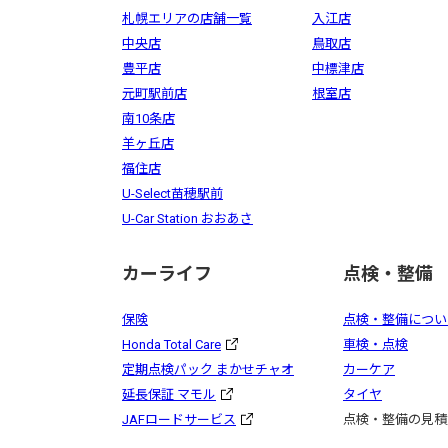
札幌エリアの店舗一覧
入江店
中央店
鳥取店
豊平店
中標津店
元町駅前店
根室店
南10条店
羊ヶ丘店
福住店
U-Select苗穂駅前
U-Car Station おおあさ
カーライフ
点検・整備
保険
点検・整備につい
Honda Total Care
車検・点検
定期点検パック まかせチャオ
カーケア
延長保証 マモル
タイヤ
JAFロードサービス
点検・整備の見積