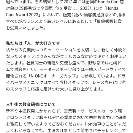
組んでいます。その結果として2021年には全国のHonda Cars店
対象のCS優秀賞で全国第1位を受賞し、2023年には「Honda
Cars Award 2023」において、販売台数や顧客満足度などの指標
すべてがバランスよく高いレベルにあるとして「最優秀販社賞」
を受賞いたしました。
私たちは「人」が大好きです
私たちの従業員はコミュニケーションを大切にし、新しく仲間と
なったスタッフにはみんながウェルカムな対応で温かくお迎えい
たします。社員同士の親睦や交流も盛んで、野球部では札幌ドー
ムで試合を行い、モータースポーツ部では十勝スピードウェイで
開催される「N-ONEオーナーズカップ」に参戦しています。ドラ
イバーやメカニックはすべて当社スタッフで、レース当日には他
のスタッフも応援に駆けつけ大いに盛り上がります。
入社後の教育研修について
新卒や中途採用にかかわらず、営業職・サービスメカニック職・
フロントスタッフ職それぞれの業務において未経験者向けに研修
を徹底して行いますのでご安心ください。Honda車のことがまだ
よくわからなくても、生涯の仕事として前向きにチャレンジして