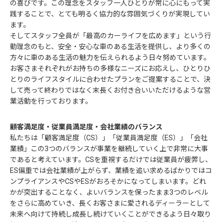
の喜びです。この理念をスタッフ一人ひとりが常に心にもって実
践することで、とても明るく協力的な雰囲気づくりが実現してい
ます。
そしてスタッフ全員が「最高のカーライフを広めます」という行
動理念のもと、安全・安心な車のある生活を提供し、より多くの
方々に車のある生活の魅力を伝えられるよう日々努めています。
お客さまそれぞれがお持ちの多様なニーズにお応えし、ひとりひ
とりのライフスタイルに合わせたプランをご提案することで、決
して売って終わりではなく末長くお付き合いいただけるような営
業活動を行っております。
顧客満足度・従業員満足度・会社業績のバランス
私たちは「顧客満足度（CS）」「従業員満足度（ES）」「会社
業績」この3つのバランスが事業を継続していく上で非常に大事
であると考えています。CSを重視するだけでは従業員が疲弊し、
ES偏重では会社業績が上がらず、業績を追い求めるばかりではコ
ンプライアンスやCSやESがおろそかになってしまいます。どれ
かが突出することなく、よいバランスを保ったまま3つのレベル
をさらに高めていき、長くお客さまに愛されるディーラーとして
未来へ向けて持続し成長し続けていくことができるよう日々取り