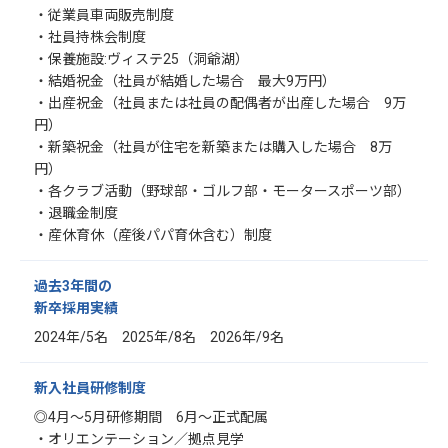
・従業員車両販売制度
・社員持株会制度
・保養施設:ヴィステ25（洞爺湖）
・結婚祝金（社員が結婚した場合 最大9万円）
・出産祝金（社員または社員の配偶者が出産した場合 9万
円）
・新築祝金（社員が住宅を新築または購入した場合 8万
円）
・各クラブ活動（野球部・ゴルフ部・モータースポーツ部）
・退職金制度
・産休育休（産後パパ育休含む）制度
過去3年間の
新卒採用実績
2024年/5名 2025年/8名 2026年/9名
新入社員研修制度
◎4月～5月研修期間 6月～正式配属
・オリエンテーション／拠点見学