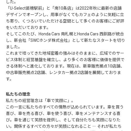
した。
「U-Select苗穂駅前」と「南10条店」は2022年秋に最新の店舗
デザインでオープンし、用事がなくてもカフェのように気軽に立
ち寄り、くつろいでいただける空間として多くのお客様にご好評
をいただいております。
そしてこのたび、Honda Cars 南札幌とHonda Cars 西釧路が統合
し、新会社「SWCホンダ株式会社」として新たなスタートを切り
ました。
これまで培ってきた地域密着の強みはそのままに、広域でのサー
ビス体制と経営基盤を確立し、より多くのお客様に価値を提供で
きる体制へと進化しております。現在は、新車販売拠点10店舗、
中古車販売拠点2店舗、レンタカー拠点2店舗を展開しておりま
す。
私たちの理念
私たちの経営理念は「車で笑顔に」。
この一言に私たちのすべての情熱が込められています。車を買う
喜び、車を売る喜び、車を使う喜び、車をメンテナンスする喜
び。車を通じて笑顔を提供し、そして自分たちも笑顔になりた
い。関係するすべての方々が笑顔になれること ― それが私たち