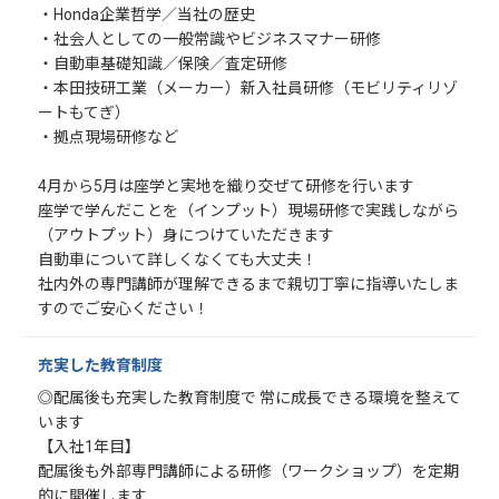
・Honda企業哲学／当社の歴史
・社会人としての一般常識やビジネスマナー研修
・自動車基礎知識／保険／査定研修
・本田技研工業（メーカー）新入社員研修（モビリティリゾ
ートもてぎ）
・拠点現場研修など
4月から5月は座学と実地を織り交ぜて研修を行います
座学で学んだことを（インプット）現場研修で実践しながら
（アウトプット）身につけていただきます
自動車について詳しくなくても大丈夫！
社内外の専門講師が理解できるまで親切丁寧に指導いたしま
すのでご安心ください！
充実した教育制度
◎配属後も充実した教育制度で 常に成長できる環境を整えて
います
【入社1年目】
配属後も外部専門講師による研修（ワークショップ）を定期
的に開催します