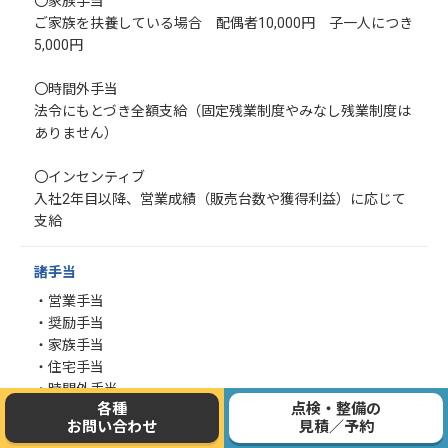
〇家族手当
ご家族を扶養している場合 配偶者10,000円 子一人につき
5,000円
〇時間外手当
法令にもとづき全額支給（固定残業制度やみなし残業制度は
ありません）
〇インセンティブ
入社2年目以降、営業成績（販売台数や獲得利益）に応じて
支給
諸手当
・営業手当
・奨励手当
・家族手当
・住宅手当
・時間外手当
各種
点検・整備の
・通勤手当
お問い合わせ
見積／予約