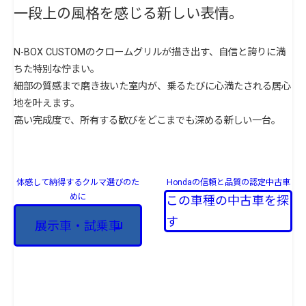
一段上の風格を感じる新しい表情。
N-BOX CUSTOMのクロームグリルが描き出す、自信と誇りに満
ちた特別な佇まい。
細部の質感まで磨き抜いた室内が、乗るたびに心満たされる居心
地を叶えます。
高い完成度で、所有する歓びをどこまでも深める新しい一台。
体感して納得するクルマ選びのた
Hondaの信頼と品質の認定中古車
めに
この車種の中古車を探
す
展示車・試乗車