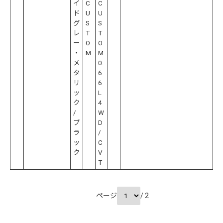
イ
C
C
ド
U
U
グ
S
S
レ
T
T
ー
O
O
・
M
M
メ
0.
タ
6
リ
6
ッ
L
ク
4
/
W
ブ
D
ラ
/
ッ
C
ク
V
T
ページ
/ 2