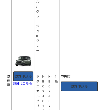
ル
/
グ
レ
ー
ジ
ュ
×
グ
レ
ー
試乗申込み
試
ボ
N-
N-
4
中央店
乗
タ
B
B
名
詳細はこちら
車
試乗申込み
ニ
O
O
カ
X
X
ル
J
J
グ
O
O
リ
Y
Y