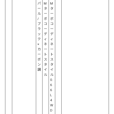
パ
M
M
ー
タ
タ
ル
ー
ー
/
ボ
ボ
ブ
コ
コ
ラ
ー
ー
ッ
デ
デ
ク
ィ
ィ
×
ネ
ネ
カ
ー
ー
ー
ト
ト
ボ
ス
ス
ン
タ
タ
調
イ
イ
ル
ル
0.
6
6
L
4
W
D