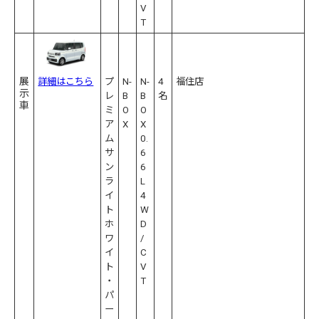
V
T
展
詳細はこちら
プ
N-
N-
4
福住店
示
レ
B
B
名
車
ミ
O
O
ア
X
X
ム
0.
サ
6
ン
6
ラ
L
イ
4
ト
W
ホ
D
ワ
/
イ
C
ト
V
・
T
パ
ー