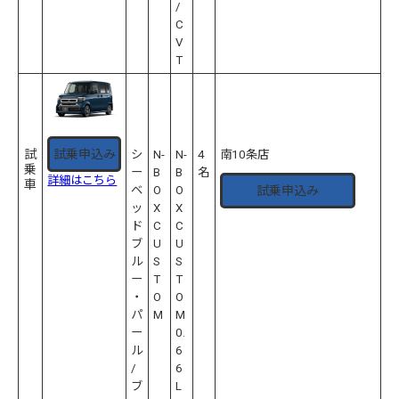
/
C
V
T
試乗申込み
試
シ
N-
N-
4
南10条店
乗
ー
B
B
名
詳細はこちら
車
試乗申込み
ベ
O
O
ッ
X
X
ド
C
C
ブ
U
U
ル
S
S
ー
T
T
・
O
O
パ
M
M
ー
0.
ル
6
/
6
ブ
L