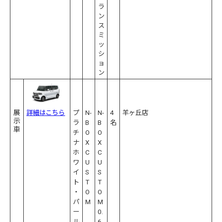
ラ
ン
ス
ミ
ッ
シ
ョ
ン
展
詳細はこちら
プ
N-
N-
4
羊ヶ丘店
示
ラ
B
B
名
車
チ
O
O
ナ
X
X
ホ
C
C
ワ
U
U
イ
S
S
ト
T
T
・
O
O
パ
M
M
ー
0.
ル
6