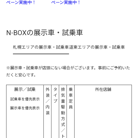
ペーン実施中！
ペーン実施中！
N-BOXの
展示車・試乗車
札幌エリアの展示車・試乗車
道東エリアの展示車・試乗車
※展示車・試乗車が店頭にない場合がございます。事前にご予約いた
だくと安心です。
展示／試乗
外
タ
排
乗
所在店舗
装
イ
気
車
試乗車を優先表示
／
プ
量
定
内
駆
員
展示車を優先表示
装
動
方
式
／
ト