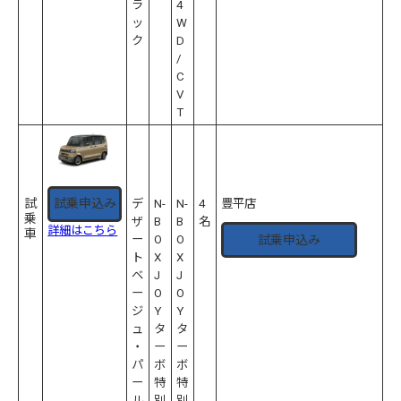
ラ
4
ッ
W
ク
D
/
C
V
T
試
試乗申込み
デ
N-
N-
4
豊平店
乗
ザ
B
B
名
詳細はこちら
車
試乗申込み
ー
O
O
ト
X
X
ベ
J
J
ー
O
O
ジ
Y
Y
ュ
タ
タ
・
ー
ー
パ
ボ
ボ
ー
特
特
ル
別
別