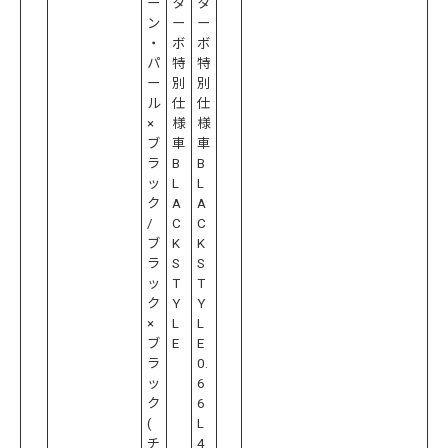
ー
タ
タ
ン
ー
ー
・
ボ
ボ
パ
特
特
ー
別
別
ル
仕
仕
×
様
様
ブ
車
車
ラ
B
B
ッ
L
L
ク
A
A
/
C
C
ブ
K
K
ラ
S
S
ッ
T
T
ク
Y
Y
×
L
L
ブ
E
E
ラ
0.
ッ
6
ク
6
(
L
チ
4