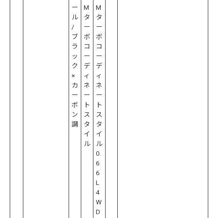
ー
M
M
ル
タ
タ
/
ー
ー
ブ
ボ
ボ
ラ
コ
コ
ッ
ー
ー
ク
デ
デ
×
ィ
ィ
カ
ネ
ネ
ー
ー
ー
ボ
ト
ト
ン
ス
ス
調
タ
タ
イ
イ
ル
ル
0.
6
6
L
4
W
D