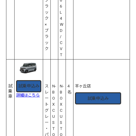
ブ
6
ラ
6
ッ
L
ク
4
×
W
ブ
D
ラ
/
ッ
C
ク
V
T
試
試乗申込み
ス
N-
N-
4
羊ヶ丘店
乗
レ
B
B
名
詳細はこちら
車
試乗申込み
ー
O
O
ト
X
X
グ
C
C
レ
U
U
ー
S
S
・
T
T
パ
O
O