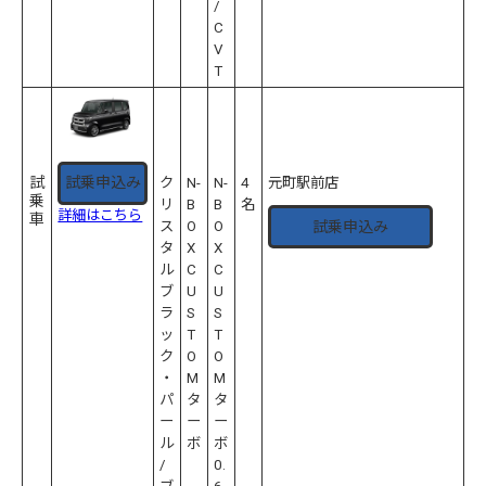
/
C
V
T
試
試乗申込み
ク
N-
N-
4
元町駅前店
乗
リ
B
B
名
詳細はこちら
車
試乗申込み
ス
O
O
タ
X
X
ル
C
C
ブ
U
U
ラ
S
S
ッ
T
T
ク
O
O
・
M
M
パ
タ
タ
ー
ー
ー
ル
ボ
ボ
/
0.