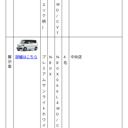
ェ
W
ッ
D
ク
/
柄
C
)
V
T
展
プ
N-
N-
4
中央店
詳細はこちら
示
レ
B
B
名
車
ミ
O
O
ア
X
X
ム
0.
サ
6
ン
6
ラ
L
イ
4
ト
W
ホ
D
ワ
/
イ
C