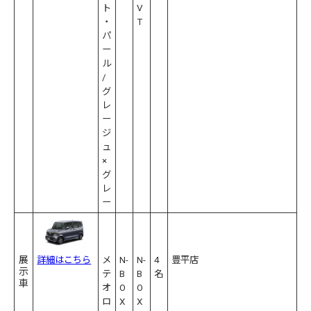
ト
V
・
T
パ
ー
ル
/
グ
レ
ー
ジ
ュ
×
グ
レ
ー
展
詳細はこちら
メ
N-
N-
4
豊平店
示
テ
B
B
名
車
オ
O
O
ロ
X
X