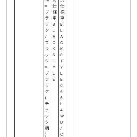
×
仕
仕
ブ
様
様
ラ
車
車
ッ
B
B
ク
L
L
/
A
A
ブ
C
C
ラ
K
K
ッ
S
S
ク
T
T
×
Y
Y
ブ
L
L
ラ
E
E
ッ
0.
ク
6
(
6
チ
L
ェ
4
ッ
W
ク
D
柄
/
)
C