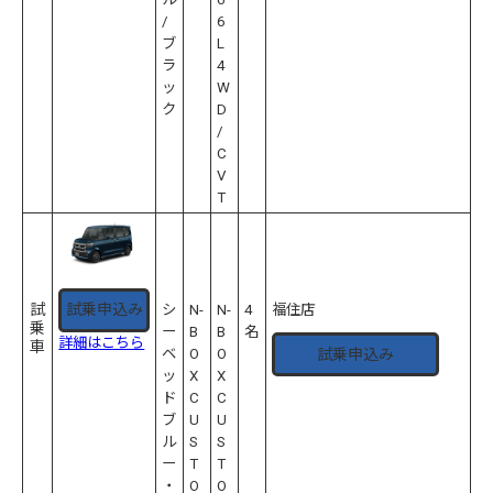
/
6
ブ
L
ラ
4
ッ
W
ク
D
/
C
V
T
試
試乗申込み
シ
N-
N-
4
福住店
乗
ー
B
B
名
詳細はこちら
車
試乗申込み
ベ
O
O
ッ
X
X
ド
C
C
ブ
U
U
ル
S
S
ー
T
T
・
O
O