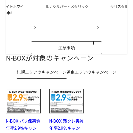
ンライトホワイ
ルナシルバー・メタリック
クリスタルブ
ール◆3
注意事項
N-BOXが
対象の
キャンペーン
札幌エリアのキャンペーン
道東エリアのキャンペーン
N-BOX バリ保実質
N-BOX 残クレ実質
年率2.9％キャン
年率2.9％キャン