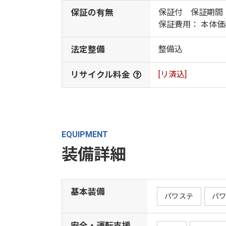
保証の有無
保証付 保証期間
保証費用： 本体
法定整備
整備込
リサイクル料金
[リ済込]
EQUIPMENT
装備詳細
基本装備
パワステ
パ
安全・運転支援