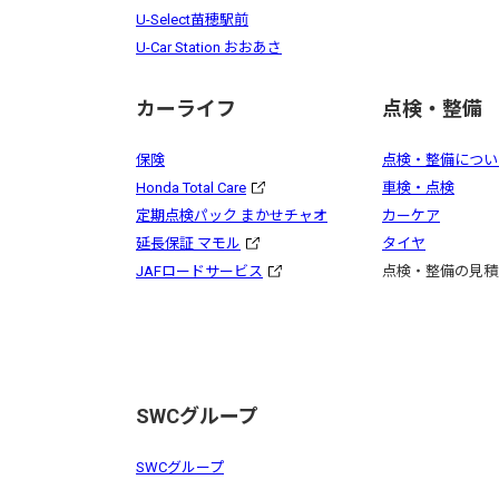
U-Select苗穂駅前
U-Car Station おおあさ
カーライフ
点検・整備
保険
点検・整備につい
Honda Total Care
車検・点検
定期点検パック まかせチャオ
カーケア
延長保証 マモル
タイヤ
JAFロードサービス
点検・整備の見積
SWCグループ
SWCグループ