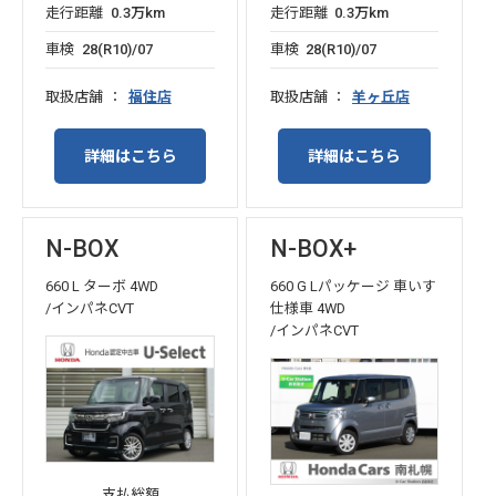
走行距離
0.3万km
走行距離
0.3万km
車検
28(R10)/07
車検
28(R10)/07
取扱店舗
福住店
取扱店舗
羊ヶ丘店
詳細はこちら
詳細はこちら
N-BOX
N-BOX+
660 L ターボ 4WD
660 G Lパッケージ 車いす
/インパネCVT
仕様車 4WD
/インパネCVT
支払総額