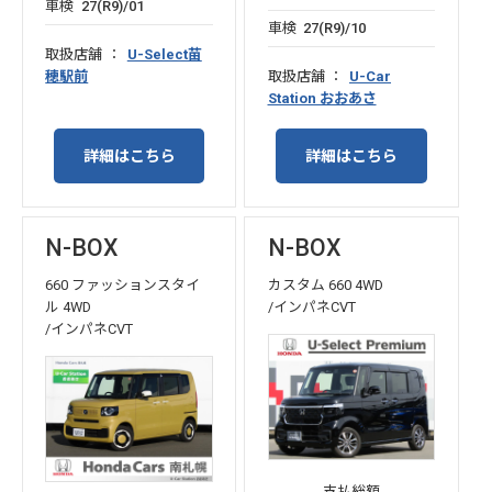
車検
27(R9)/01
車検
27(R9)/10
取扱店舗
U-Select苗
穂駅前
取扱店舗
U-Car
Station おおあさ
詳細はこちら
詳細はこちら
N-BOX
N-BOX
660 ファッションスタイ
カスタム 660 4WD
ル 4WD
/インパネCVT
/インパネCVT
支払総額