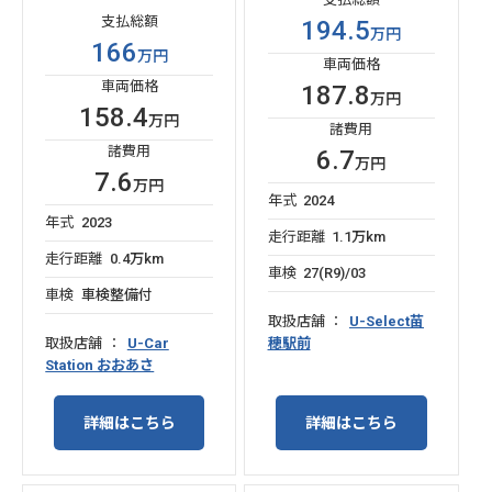
支払総額
194.5
万円
166
万円
車両価格
車両価格
187.8
万円
158.4
万円
諸費用
諸費用
6.7
万円
7.6
万円
年式
2024
年式
2023
走行距離
1.1万km
走行距離
0.4万km
車検
27(R9)/03
車検
車検整備付
取扱店舗
U-Select苗
取扱店舗
U-Car
穂駅前
Station おおあさ
詳細はこちら
詳細はこちら