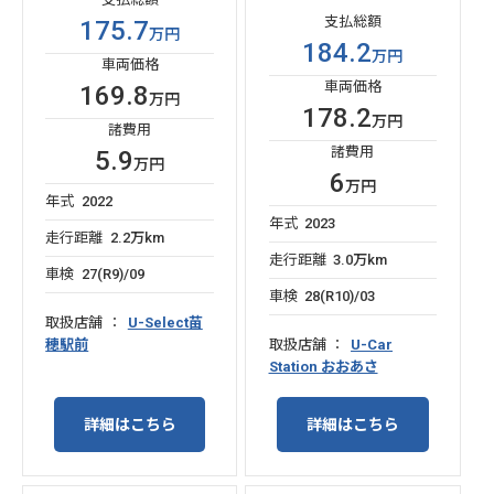
支払総額
175.7
万円
184.2
万円
車両価格
車両価格
169.8
万円
178.2
万円
諸費用
諸費用
5.9
万円
6
万円
年式
2022
年式
2023
走行距離
2.2万km
走行距離
3.0万km
車検
27(R9)/09
車検
28(R10)/03
取扱店舗
U-Select苗
穂駅前
取扱店舗
U-Car
Station おおあさ
詳細はこちら
詳細はこちら