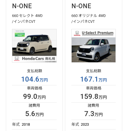
N-ONE
N-ONE
660 セレクト 4WD
660 オリジナル 4WD
/インパネCVT
/インパネCVT
支払総額
支払総額
104.6
167.1
万円
万円
車両価格
車両価格
99.0
159.8
万円
万円
諸費用
諸費用
5.6
7.3
万円
万円
年式
2018
年式
2023