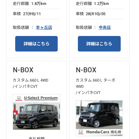
走行距離
1.8万km
走行距離
1.2万km
車検
27(R9)/11
車検
28(R10)/05
取扱店舗
羊ヶ丘店
取扱店舗
中央店
詳細はこちら
詳細はこちら
N-BOX
N-BOX
カスタム 660 L 4WD
カスタム 660 L ターボ
/インパネCVT
4WD
/インパネCVT
支払総額