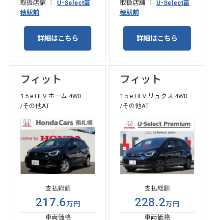
取扱店舗
U-Select苗
取扱店舗
U-Select苗
穂駅前
穂駅前
詳細はこちら
詳細はこちら
フィット
フィット
1.5 e:HEV ホーム 4WD
1.5 e:HEV リュクス 4WD
/その他AT
/その他AT
支払総額
支払総額
217.6
228.2
万円
万円
車両価格
車両価格