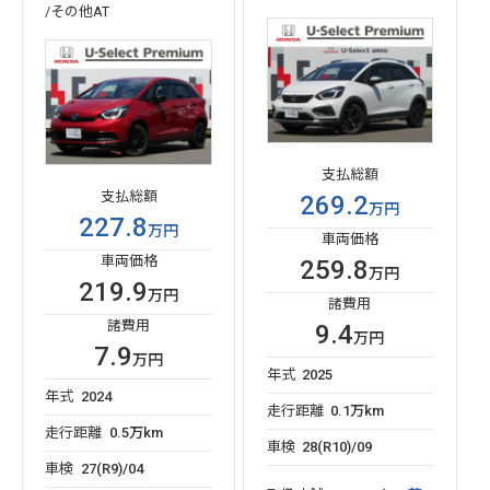
/その他AT
支払総額
支払総額
269.2
万円
227.8
万円
車両価格
車両価格
259.8
万円
219.9
万円
諸費用
諸費用
9.4
万円
7.9
万円
年式
2025
年式
2024
走行距離
0.1万km
走行距離
0.5万km
車検
28(R10)/09
車検
27(R9)/04