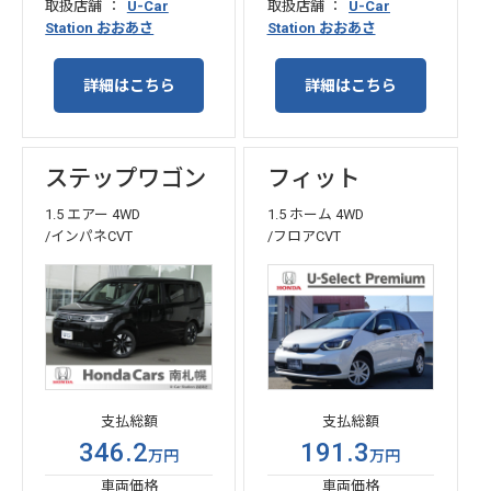
取扱店舗
U-Car
取扱店舗
U-Car
Station おおあさ
Station おおあさ
詳細はこちら
詳細はこちら
ステップワゴン
フィット
1.5 エアー 4WD
1.5 ホーム 4WD
/インパネCVT
/フロアCVT
支払総額
支払総額
346.2
191.3
万円
万円
車両価格
車両価格