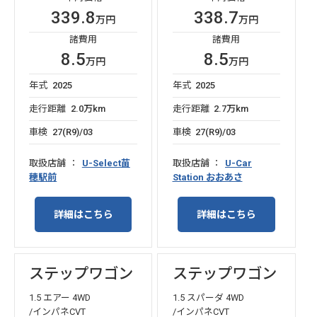
339.8
338.7
万円
万円
諸費用
諸費用
8.5
8.5
万円
万円
年式
2025
年式
2025
走行距離
2.0万km
走行距離
2.7万km
車検
27(R9)/03
車検
27(R9)/03
取扱店舗
U-Select苗
取扱店舗
U-Car
穂駅前
Station おおあさ
詳細はこちら
詳細はこちら
ステップワゴン
ステップワゴン
1.5 エアー 4WD
1.5 スパーダ 4WD
/インパネCVT
/インパネCVT