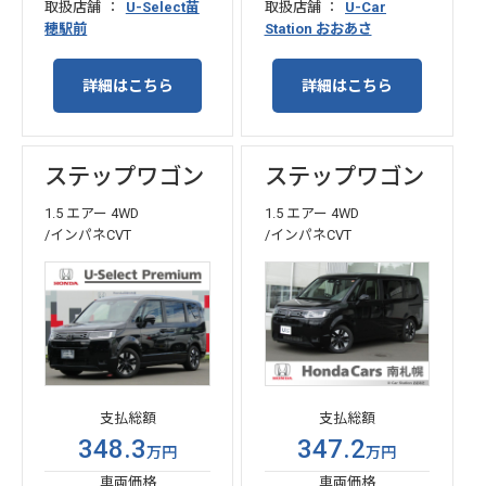
取扱店舗
U-Select苗
取扱店舗
U-Car
穂駅前
Station おおあさ
詳細はこちら
詳細はこちら
ステップワゴン
ステップワゴン
1.5 エアー 4WD
1.5 エアー 4WD
/インパネCVT
/インパネCVT
支払総額
支払総額
348.3
347.2
万円
万円
車両価格
車両価格