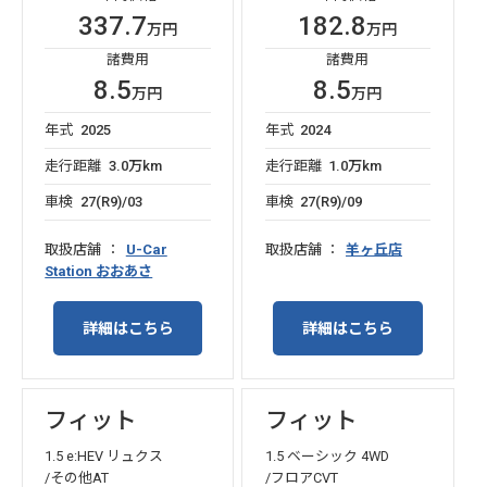
337.7
182.8
万円
万円
諸費用
諸費用
8.5
8.5
万円
万円
年式
2025
年式
2024
走行距離
3.0万km
走行距離
1.0万km
車検
27(R9)/03
車検
27(R9)/09
取扱店舗
U-Car
取扱店舗
羊ヶ丘店
Station おおあさ
詳細はこちら
詳細はこちら
フィット
フィット
1.5 e:HEV リュクス
1.5 ベーシック 4WD
/その他AT
/フロアCVT