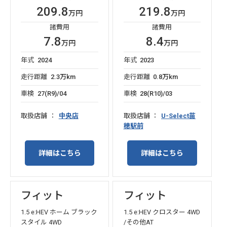
209.8
219.8
万円
万円
諸費用
諸費用
7.8
8.4
万円
万円
年式
2024
年式
2023
走行距離
2.3万km
走行距離
0.8万km
車検
27(R9)/04
車検
28(R10)/03
取扱店舗
中央店
取扱店舗
U-Select苗
穂駅前
詳細はこちら
詳細はこちら
フィット
フィット
1.5 e:HEV ホーム ブラック
1.5 e:HEV クロスター 4WD
スタイル 4WD
/その他AT