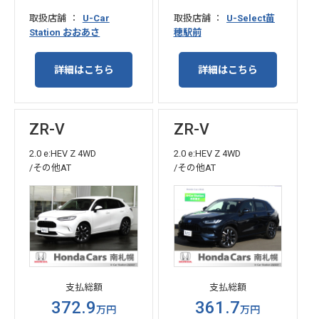
取扱店舗
U-Car
取扱店舗
U-Select苗
Station おおあさ
穂駅前
詳細はこちら
詳細はこちら
ZR-V
ZR-V
2.0 e:HEV Z 4WD
2.0 e:HEV Z 4WD
/その他AT
/その他AT
支払総額
支払総額
372.9
361.7
万円
万円