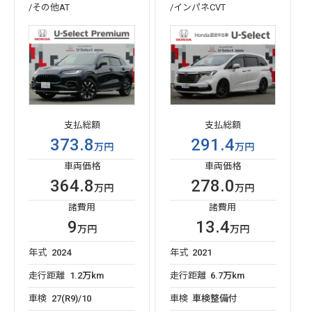
/その他AT
/インパネCVT
支払総額
支払総額
373.8
291.4
万円
万円
車両価格
車両価格
364.8
278.0
万円
万円
諸費用
諸費用
9
13.4
万円
万円
年式
2024
年式
2021
走行距離
1.2万km
走行距離
6.7万km
車検
27(R9)/10
車検
車検整備付