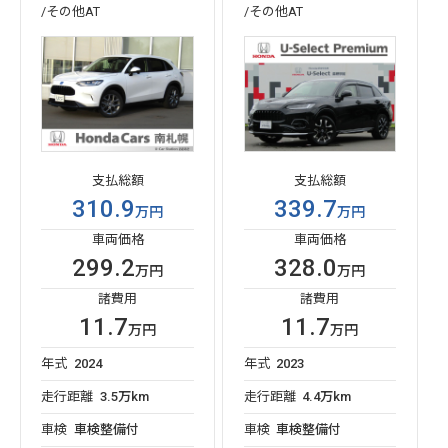
/その他AT
/その他AT
支払総額
支払総額
310.9
339.7
万円
万円
車両価格
車両価格
299.2
328.0
万円
万円
諸費用
諸費用
11.7
11.7
万円
万円
年式
2024
年式
2023
走行距離
3.5万km
走行距離
4.4万km
車検
車検整備付
車検
車検整備付