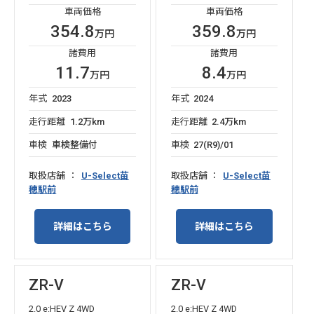
車両価格
車両価格
354.8
359.8
万円
万円
諸費用
諸費用
11.7
8.4
万円
万円
年式
2023
年式
2024
走行距離
1.2万km
走行距離
2.4万km
車検
車検整備付
車検
27(R9)/01
取扱店舗
U-Select苗
取扱店舗
U-Select苗
穂駅前
穂駅前
詳細はこちら
詳細はこちら
ZR-V
ZR-V
2.0 e:HEV Z 4WD
2.0 e:HEV Z 4WD