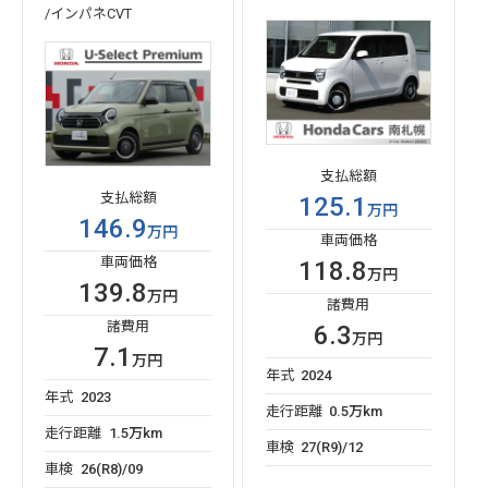
/インパネCVT
支払総額
支払総額
125.1
万円
146.9
万円
車両価格
車両価格
118.8
万円
139.8
万円
諸費用
諸費用
6.3
万円
7.1
万円
年式
2024
年式
2023
走行距離
0.5万km
走行距離
1.5万km
車検
27(R9)/12
車検
26(R8)/09