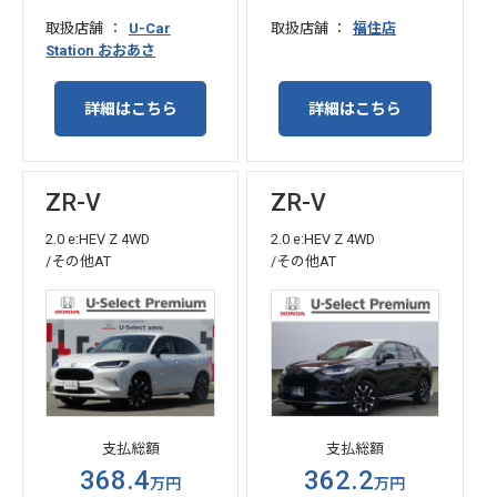
取扱店舗
U-Car
取扱店舗
福住店
Station おおあさ
詳細はこちら
詳細はこちら
ZR-V
ZR-V
2.0 e:HEV Z 4WD
2.0 e:HEV Z 4WD
/その他AT
/その他AT
支払総額
支払総額
368.4
362.2
万円
万円