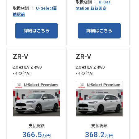
取扱店舗
U-Car
取扱店舗
U-Select苗
Station おおあさ
穂駅前
詳細はこちら
詳細はこちら
ZR-V
ZR-V
2.0 e:HEV Z 4WD
2.0 e:HEV Z 4WD
/その他AT
/その他AT
支払総額
支払総額
366.5
368.2
万円
万円