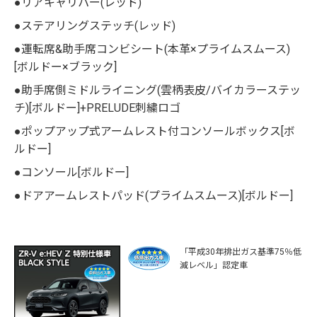
●リアキャリパー(レッド)
●ステアリングステッチ(レッド)
●運転席&助手席コンビシート(本革×プライムスムース)
[ボルドー×ブラック]
●助手席側ミドルライニング(雲柄表皮/バイカラーステッ
チ)[ボルドー]+PRELUDE刺繍ロゴ
●ポップアップ式アームレスト付コンソールボックス[ボ
ルドー]
●コンソール[ボルドー]
●ドアアームレストパッド(プライムスムース)[ボルドー]
「平成30年排出ガス基準75％低
減レベル」認定車