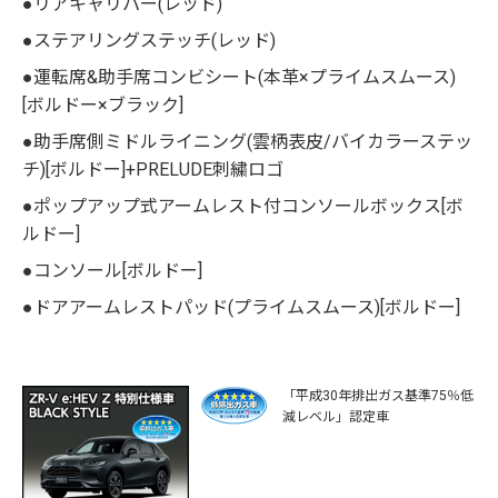
●リアキャリパー(レッド)
●ステアリングステッチ(レッド)
●運転席&助手席コンビシート(本革×プライムスムース)
[ボルドー×ブラック]
●助手席側ミドルライニング(雲柄表皮/バイカラーステッ
チ)[ボルドー]+PRELUDE刺繍ロゴ
●ポップアップ式アームレスト付コンソールボックス[ボ
ルドー]
●コンソール[ボルドー]
●ドアアームレストパッド(プライムスムース)[ボルドー]
「平成30年排出ガス基準75％低
減レベル」認定車