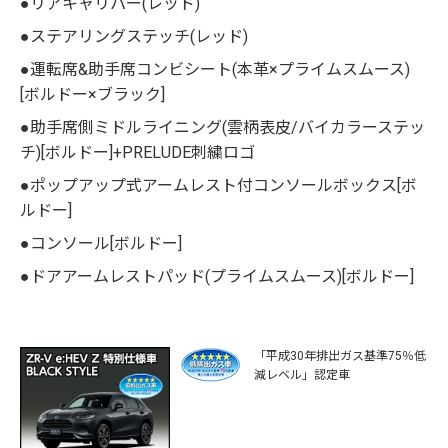
●リアキャリパー(レッド)
●ステアリングステッチ(レッド)
●運転席&助手席コンビシート(本革×プライムスムース)
[ボルドー×ブラック]
●助手席側ミドルライニング(雲柄表皮/バイカラーステッ
チ)[ボルドー]+PRELUDE刺繍ロゴ
●ポップアップ式アームレスト付コンソールボックス[ボ
ルドー]
●コンソール[ボルドー]
●ドアアームレストパッド(プライムスムース)[ボルドー]
「平成30年排出ガス基準75％低
減レベル」認定車