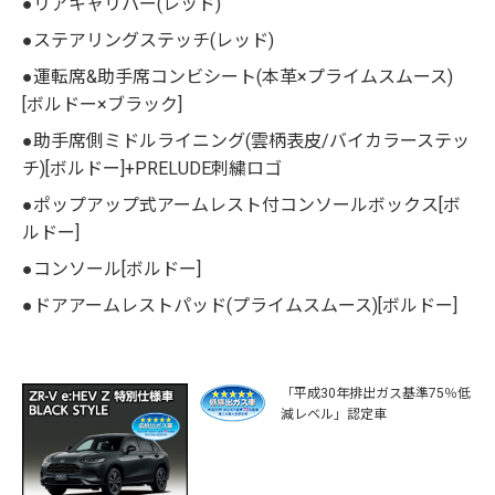
●リアキャリパー(レッド)
●ステアリングステッチ(レッド)
●運転席&助手席コンビシート(本革×プライムスムース)
[ボルドー×ブラック]
●助手席側ミドルライニング(雲柄表皮/バイカラーステッ
チ)[ボルドー]+PRELUDE刺繍ロゴ
●ポップアップ式アームレスト付コンソールボックス[ボ
ルドー]
●コンソール[ボルドー]
●ドアアームレストパッド(プライムスムース)[ボルドー]
「平成30年排出ガス基準75％低
減レベル」認定車