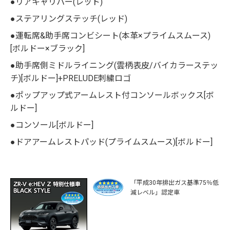
●リアキャリパー(レッド)
●ステアリングステッチ(レッド)
●運転席&助手席コンビシート(本革×プライムスムース)
[ボルドー×ブラック]
●助手席側ミドルライニング(雲柄表皮/バイカラーステッ
チ)[ボルドー]+PRELUDE刺繍ロゴ
●ポップアップ式アームレスト付コンソールボックス[ボ
ルドー]
●コンソール[ボルドー]
●ドアアームレストパッド(プライムスムース)[ボルドー]
「平成30年排出ガス基準75％低
減レベル」認定車