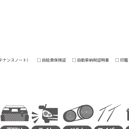
テナンスノート）
□ 自賠責保険証
□ 自動車納税証明書
□ 印