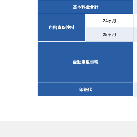
基本料金合計
24ヶ月
自賠責保険料
25ヶ月
自動車重量税
印紙代