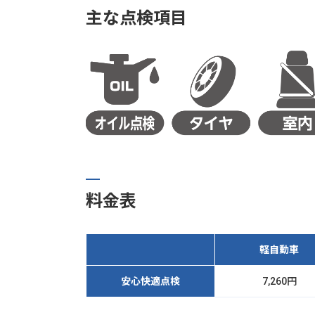
主な点検項目
料金表
軽自動車
安心快適点検
7,260円