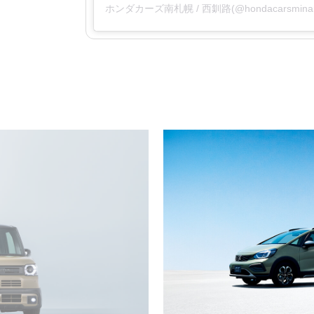
ホンダカーズ南札幌 / 西釧路(@hondacarsmi