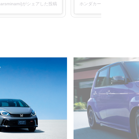
arsminami)がシェアした投稿
ホンダカーズ南札幌 / 西釧路(@h