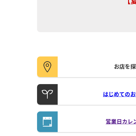
お店を探
はじめての
お
営業日
カレ