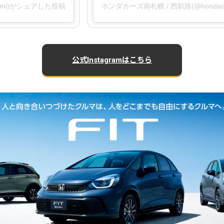
nami)がシェアした投稿
ホンダカーズ南札幌 / 西釧路(@hondac
公式Instagramはこちら