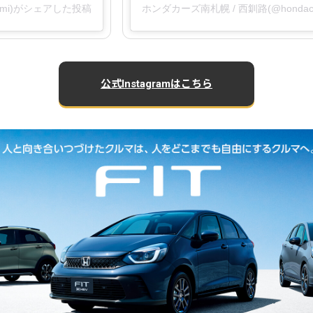
nami)がシェアした投稿
ホンダカーズ南札幌 / 西釧路(@hondac
公式Instagramはこちら