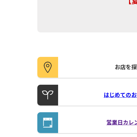
お店を探
はじめての
お
営業日
カレ