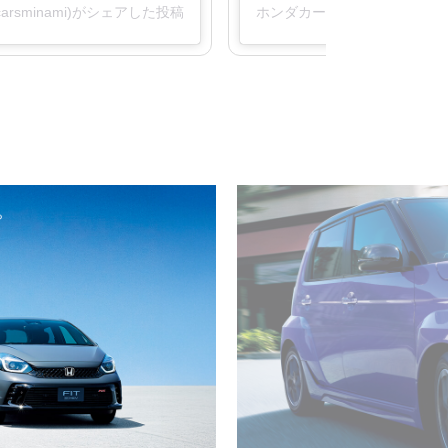
arsminami)がシェアした投稿
ホンダカーズ南札幌 / 西釧路(@h