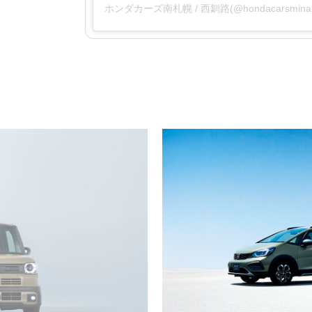
ホンダカーズ南札幌 / 西釧路(@hondacarsmi